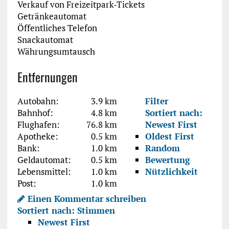
Verkauf von Freizeitpark-Tickets
Getränkeautomat
Öffentliches Telefon
Snackautomat
Währungsumtausch
Entfernungen
Autobahn:
3.9 km
Filter
Bahnhof:
4.8 km
Sortiert nach:
Flughafen:
76.8 km
Newest First
Apotheke:
0.5 km
Oldest First
Bank:
1.0 km
Random
Geldautomat:
0.5 km
Bewertung
Lebensmittel:
1.0 km
Nützlichkeit
Post:
1.0 km
Einen Kommentar schreiben
Sortiert nach:
Stimmen
Newest First